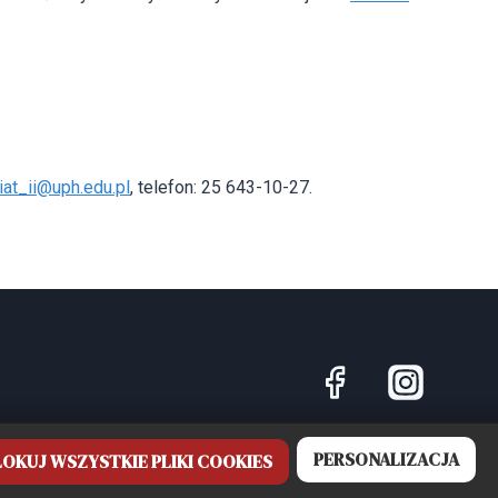
iat_ii@uph.edu.pl
, telefon: 25 643-10-27.
PERSONALIZACJA
OKUJ WSZYSTKIE PLIKI COOKIES