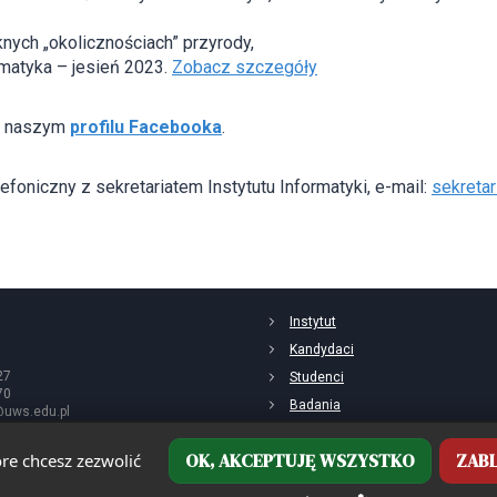
nych „okolicznościach” przyrody,
rmatyka – jesień 2023.
Zobacz szczegóły
na naszym
profilu Facebooka
.
oniczny z sekretariatem Instytutu Informatyki, e-mail:
sekretar
Instytut
Kandydaci
27
Studenci
70
Badania
i@uws.edu.pl
OK, AKCEPTUJĘ WSZYSTKO
ZABL
re chcesz zezwolić