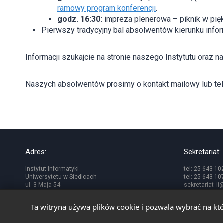
ramowy program konferencji
.
godz. 16:30:
impreza plenerowa – piknik w pięk
Pierwszy tradycyjny bal absolwentów kierunku info
Informacji szukajcie na stronie naszego Instytutu oraz 
Naszych absolwentów prosimy o kontakt mailowy lub telef
Adres:
Sekretariat:
Instytut Informatyki
tel: 25 643-10
Uniwersytetu w Siedlcach
tel: 25 643-10
ul. 3 Maja 54
sekretariat_i
08-110 Siedlce
Ta witryna używa plików cookie i pozwala wybrać na któ