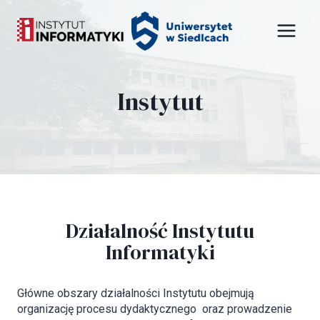
Przejdź
Panel zarządzania plikami cookies
do
treści
Instytut
Działalność Instytutu
Informatyki
Główne obszary działalności Instytutu obejmują
organizację procesu dydaktycznego oraz prowadzenie