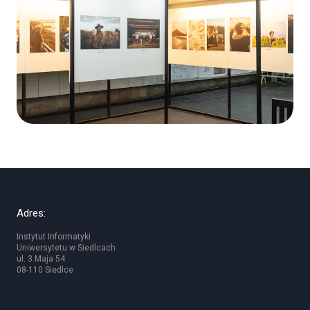
Adres:
Instytut Informatyki
Uniwersytetu w Siedlcach
ul. 3 Maja 54
08-110 Siedlce