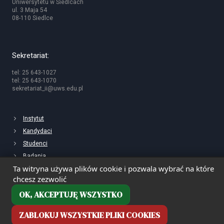
Uniwersytetu w Siedlcach
ul. 3 Maja 54
08-110 Siedlce
Sekretariat:
tel: 25 643-1027
tel: 25 643-1070
sekretariat_ii@uws.edu.pl
Instytut
Kandydaci
Studenci
Badania
Ta witryna używa plików cookie i pozwala wybrać na które
chcesz zezwolić
OK, AKCEPTUJĘ WSZYSTKO
ZABLOKUJ WSZYSTKIE PLIKI COOKIES