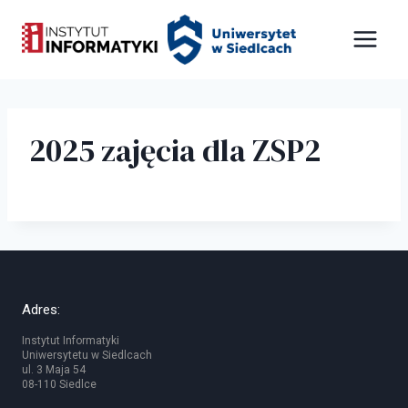
Przejdź
Panel zarządzania plikami cookies
do
treści
2025 zajęcia dla ZSP2
Adres:
Instytut Informatyki
Uniwersytetu w Siedlcach
ul. 3 Maja 54
08-110 Siedlce