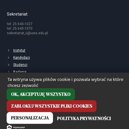
Sekretariat:
tel: 25 643-1027
tel: 25 643-1070
sekretariat_ii@uws.edu.pl
Instytut
Kandydaci
Studenci
Badania
Ta witryna używa plików cookie i pozwala wybrać na które
chcesz zezwolić
OK, AKCEPTUJĘ WSZYSTKO
ZABLOKUJ WSZYSTKIE PLIKI COOKIES
PERSONALIZACJA
POLITYKA PRYWATNOŚCI
Deklaracja dostępności