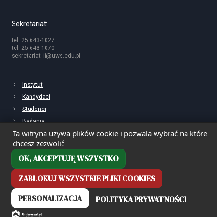
Sekretariat:
tel: 25 643-1027
tel: 25 643-1070
sekretariat_ii@uws.edu.pl
Instytut
Kandydaci
Studenci
Badania
Ta witryna używa plików cookie i pozwala wybrać na które
chcesz zezwolić
OK, AKCEPTUJĘ WSZYSTKO
ZABLOKUJ WSZYSTKIE PLIKI COOKIES
PERSONALIZACJA
POLITYKA PRYWATNOŚCI
Deklaracja dostępności