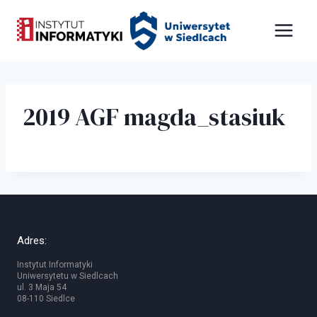
Przejdź
Panel zarządzania plikami cookies
do
treści
2019 AGF magda_stasiuk
Adres:
Instytut Informatyki
Uniwersytetu w Siedlcach
ul. 3 Maja 54
08-110 Siedlce