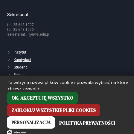
Sekretariat:
tel: 25 643-1027
tel: 25 643-1070
sekretariat_ii@uws.edu.pl
Instytut
Kandydaci
Studenci
Badania
Ta witryna używa plików cookie i pozwala wybrać na które
chcesz zezwolić
OK, AKCEPTUJĘ WSZYSTKO
ZABLOKUJ WSZYSTKIE PLIKI COOKIES
PERSONALIZACJA
POLITYKA PRYWATNOŚCI
Deklaracja dostępności