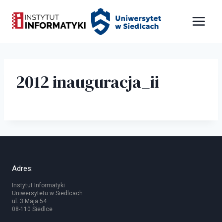
Przejdź
Panel zarządzania plikami cookies
do
treści
2012 inauguracja_ii
Adres:
Instytut Informatyki
Uniwersytetu w Siedlcach
ul. 3 Maja 54
08-110 Siedlce