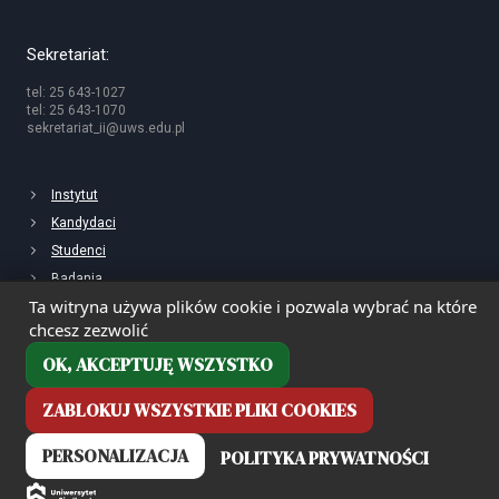
Sekretariat:
tel: 25 643-1027
tel: 25 643-1070
sekretariat_ii@uws.edu.pl
Instytut
Kandydaci
Studenci
Badania
Ta witryna używa plików cookie i pozwala wybrać na które
chcesz zezwolić
OK, AKCEPTUJĘ WSZYSTKO
ZABLOKUJ WSZYSTKIE PLIKI COOKIES
PERSONALIZACJA
POLITYKA PRYWATNOŚCI
Deklaracja dostępności