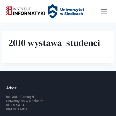
Przejdź
Panel zarządzania plikami cookies
do
treści
2010 wystawa_studenci
Adres:
Instytut Informatyki
Uniwersytetu w Siedlcach
ul. 3 Maja 54
08-110 Siedlce