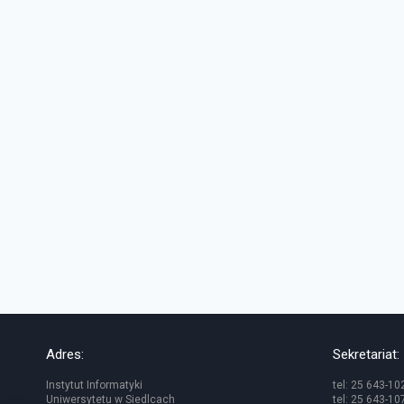
Adres:
Sekretariat:
Instytut Informatyki
tel: 25 643-10
Uniwersytetu w Siedlcach
tel: 25 643-10