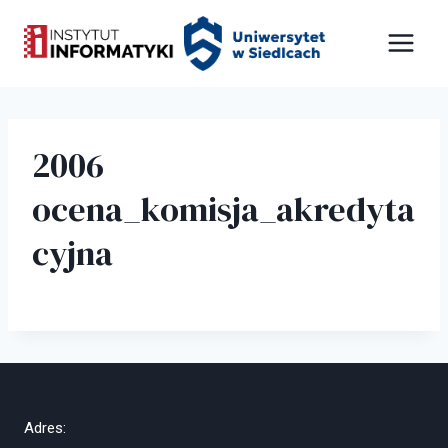
Przejdź
Panel zarządzania plikami cookies
do
treści
2006
ocena_komisja_akredyta
cyjna
Adres: