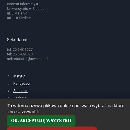
Instytut Informatyki
Uniwersytetu w Siedlcach
ul. 3 Maja 54
08-110 Siedlce
Sekretariat:
tel: 25 643-1027
tel: 25 643-1070
sekretariat_ii@uws.edu.pl
Instytut
Kandydaci
Studenci
Badania
Ta witryna używa plików cookie i pozwala wybrać na które
chcesz zezwolić
OK, AKCEPTUJĘ WSZYSTKO