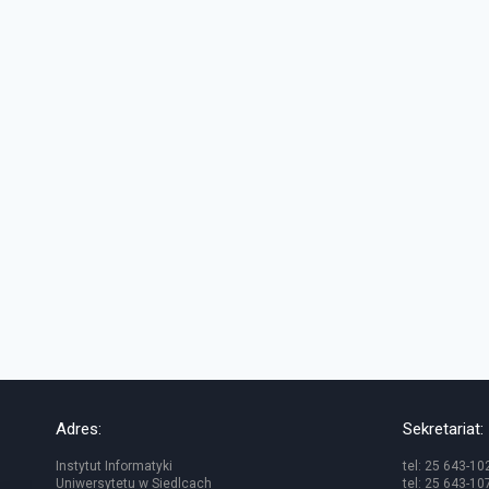
Adres:
Sekretariat:
Instytut Informatyki
tel: 25 643-10
Uniwersytetu w Siedlcach
tel: 25 643-10