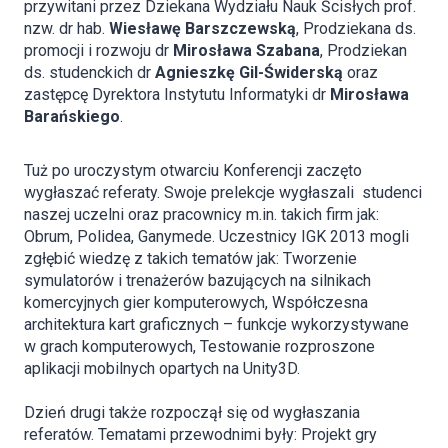
przywitani przez Dziekana Wydziału Nauk Ścisłych prof.
nzw. dr hab.
Wiesławę Barszczewską
, Prodziekana ds.
promocji i rozwoju dr
Mirosława Szabana
, Prodziekan
ds. studenckich dr
Agnieszkę Gil-Świderską
oraz
zastępcę Dyrektora Instytutu Informatyki dr
Mirosława
Barańskiego
.
Tuż po uroczystym otwarciu Konferencji zaczęto
wygłaszać referaty. Swoje prelekcje wygłaszali studenci
naszej uczelni oraz pracownicy m.in. takich firm jak:
Obrum, Polidea, Ganymede. Uczestnicy IGK 2013 mogli
zgłębić wiedzę z takich tematów jak: Tworzenie
symulatorów i trenażerów bazujących na silnikach
komercyjnych gier komputerowych, Współczesna
architektura kart graficznych – funkcje wykorzystywane
w grach komputerowych, Testowanie rozproszone
aplikacji mobilnych opartych na Unity3D.
Dzień drugi także rozpoczął się od wygłaszania
referatów. Tematami przewodnimi były: Projekt gry