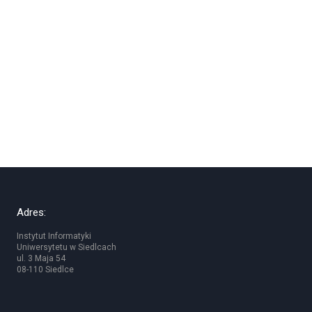
Adres:
Instytut Informatyki
Uniwersytetu w Siedlcach
ul. 3 Maja 54
08-110 Siedlce