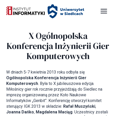
Przejdź
Panel zarządzania plikami cookies
do
treści
X Ogólnopolska
Konferencja Inżynierii Gier
Komputerowych
W dniach 5-7 kwietnia 2013 roku odbyła się
Ogólnopolska Konferencja Inżynierii Gier
Komputerowych
. Była to X jubileuszowa edycja.
Miłośnicy gier rok rocznie przyjeżdżają do Siedlec na
imprezę organizowaną przez Koło Naukowe
Informatyków „Genbit”. Konferencję otworzył komitet
sterujący IGK 2013 w składzie:
Rafał Muszyński
,
Joanna Dańko
,
Magdalena Maciąg
. Uczestnicy zostali