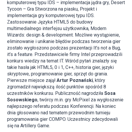
komputerowej typu IDS – implementacja jądra gry, Desert
Tycoon – Gra Stworzona na piasku, Projekt i
implementacja gry komputerowej typu IDS.
Zastosowanie Języka HTML5 do budowy
multimedialnego interfejsu użytkownika, Modern
Wizards: design & development. Możliwe wystąpienie,
eliminowanie i unikanie błędów podczas tworzenia gier
zostało wygłoszono podczas prezentacji It’s not a Bug,
it’s a feature. Przedstawiciele firmy Intel przeprowadzili
konkurs wiedzy na temat IT. Wśród pytań znalazły się
takie hasła jak HTML5, 0 i 1, C++, historia gier, języki
skryptowe, programowanie gier, sprzęt do grania.
Pierwsze miejsce zajął
Artur Poznański
, który
zgromadził największą ilość punktów spośród 8
uczestników konkursu. Publiczność nagrodziła
Sosa
Sosowskiego
, twórcy m.in. gry McPixel za wygłoszenie
najlepszego referatu podczas Konferencji. Na koniec
dnia głosowano nad tematem przewodnim turnieju
programowania gier COMPO. Uczestnicy zdecydowali
się na Artillery Game.