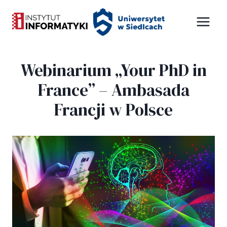
Przejdź
Panel zarządzania plikami cookies
do
treści
Webinarium „Your PhD in
France” – Ambasada
Francji w Polsce