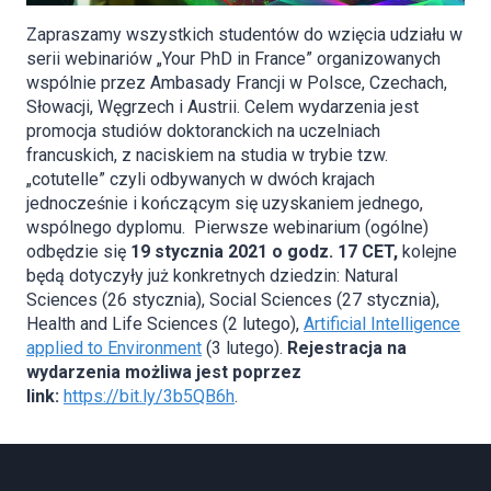
Zapraszamy wszystkich studentów do wzięcia udziału w
serii webinariów „Your PhD in France” organizowanych
wspólnie przez Ambasady Francji w Polsce, Czechach,
Słowacji, Węgrzech i Austrii. Celem wydarzenia jest
promocja studiów doktoranckich na uczelniach
francuskich, z naciskiem na studia w trybie tzw.
„cotutelle” czyli odbywanych w dwóch krajach
jednocześnie i kończącym się uzyskaniem jednego,
wspólnego dyplomu. Pierwsze webinarium (ogólne)
odbędzie się
19 stycznia 2021 o godz. 17 CET,
kolejne
będą dotyczyły już konkretnych dziedzin: Natural
Sciences (26 stycznia), Social Sciences (27 stycznia),
Health and Life Sciences (2 lutego),
Artificial Intelligence
applied to Environment
(3 lutego).
Rejestracja na
wydarzenia możliwa jest poprzez
link:
https://bit.ly/3b5QB6h
.