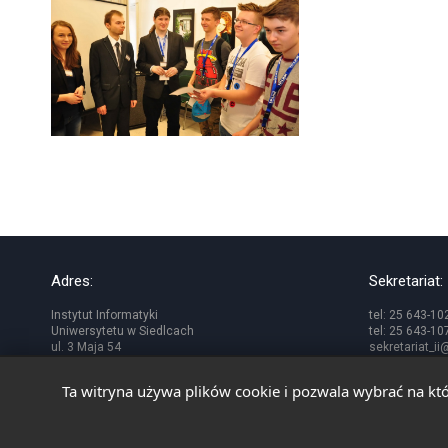
Adres:
Sekretariat:
Instytut Informatyki
tel: 25 643-10
Uniwersytetu w Siedlcach
tel: 25 643-10
ul. 3 Maja 54
sekretariat_i
08-110 Siedlce
Ta witryna używa plików cookie i pozwala wybrać na któ