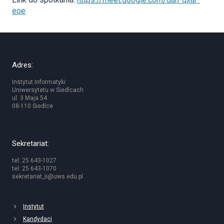
eoe
Adres:
Instytut Informatyki
Uniwersytetu w Siedlcach
ul. 3 Maja 54
08-110 Siedlce
Sekretariat:
tel: 25 643-1027
tel: 25 643-1070
sekretariat_ii@uws.edu.pl
Instytut
Kandydaci