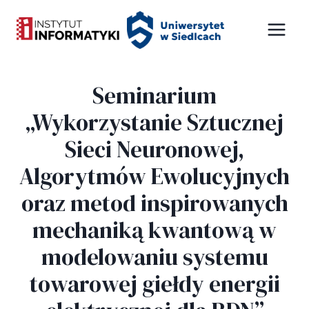
Przejdź
Panel zarządzania plikami cookies
do
treści
Seminarium
„Wykorzystanie Sztucznej
Sieci Neuronowej,
Algorytmów Ewolucyjnych
oraz metod inspirowanych
mechaniką kwantową w
modelowaniu systemu
towarowej giełdy energii