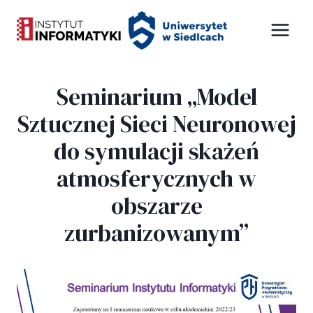
Przejdź
Panel zarządzania plikami cookies
do
treści
Seminarium „Model
Sztucznej Sieci Neuronowej
do symulacji skażeń
atmosferycznych w
obszarze
zurbanizowanym”