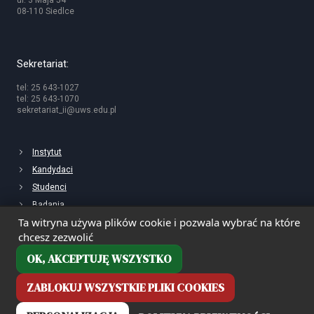
ul. 3 Maja 54
08-110 Siedlce
Sekretariat:
tel: 25 643-1027
tel: 25 643-1070
sekretariat_ii@uws.edu.pl
Instytut
Kandydaci
Studenci
Badania
Ta witryna używa plików cookie i pozwala wybrać na które
chcesz zezwolić
OK, AKCEPTUJĘ WSZYSTKO
ZABLOKUJ WSZYSTKIE PLIKI COOKIES