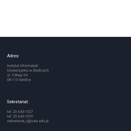
Adres:
Instytut Informatyki
Uniwersytetu w Siedlcach
ul. 3 Maja 54
08-110 Siedlce
Sekretariat:
tel: 25 643-1027
tel: 25 643-1070
sekretariat_ii@uws.edu.pl