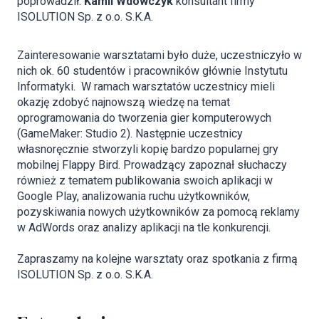
poprowadził:
Kamil Wdowczyk
konsultant firmy
ISOLUTION Sp. z o.o. S.K.A.
Zainteresowanie warsztatami było duże, uczestniczyło w
nich ok. 60 studentów i pracowników głównie Instytutu
Informatyki. W ramach warsztatów uczestnicy mieli
okazję zdobyć najnowszą wiedzę na temat
oprogramowania do tworzenia gier komputerowych
(GameMaker: Studio 2). Następnie uczestnicy
własnoręcznie stworzyli kopię bardzo popularnej gry
mobilnej Flappy Bird. Prowadzący zapoznał słuchaczy
również z tematem publikowania swoich aplikacji w
Google Play, analizowania ruchu użytkowników,
pozyskiwania nowych użytkowników za pomocą reklamy
w AdWords oraz analizy aplikacji na tle konkurencji.
Zapraszamy na kolejne warsztaty oraz spotkania z firmą
ISOLUTION Sp. z o.o. S.K.A.