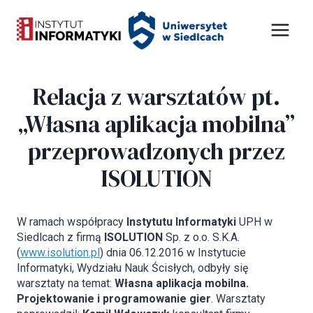
Przejdź
Panel zarządzania plikami cookies
do
treści
Relacja z warsztatów pt.
„Własna aplikacja mobilna”
przeprowadzonych przez
ISOLUTION
W ramach współpracy
Instytutu Informatyki
UPH w
Siedlcach z firmą
ISOLUTION
Sp. z o.o. S.K.A.
(
www.isolution.pl
) dnia 06.12.2016 w Instytucie
Informatyki, Wydziału Nauk Ścisłych, odbyły się
warsztaty na temat:
Własna aplikacja mobilna.
Projektowanie i programowanie gier
. Warsztaty