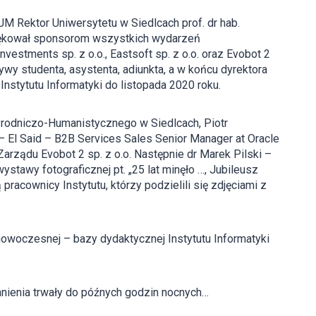
JM Rektor Uniwersytetu w Siedlcach prof. dr hab.
ziękował sponsorom wszystkich wydarzeń
vestments sp. z o.o., Eastsoft sp. z o.o. oraz Evobot 2
ywy studenta, asystenta, adiunkta, a w końcu dyrektora
 Instytutu Informatyki do listopada 2020 roku.
yrodniczo-Humanistycznego w Siedlcach, Piotr
– El Said – B2B Services Sales Senior Manager at Oracle
rządu Evobot 2 sp. z o.o. Następnie dr Marek Pilski –
stawy fotograficznej pt. „25 lat minęło …, Jubileusz
 pracownicy Instytutu, którzy podzielili się zdjęciami z
nowoczesnej – bazy dydaktycznej Instytutu Informatyki
nienia trwały do późnych godzin nocnych…