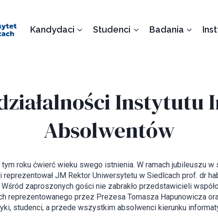
Kandydaci
Studenci
Badania
Ins
 działalności Instytutu 
Absolwentów
 tym roku ćwierć wieku swego istnienia. W ramach jubileuszu w s
i reprezentował JM Rektor Uniwersytetu w Siedlcach prof. dr h
h. Wśród zaproszonych gości nie zabrakło przedstawicieli współ
ch reprezentowanego przez Prezesa Tomasza Hapunowicza oraz
atyki, studenci, a przede wszystkim absolwenci kierunku informat