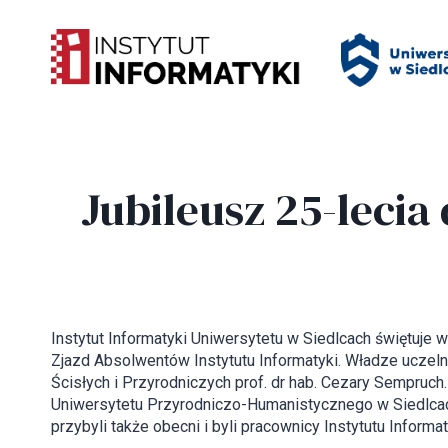
Przejdź
Panel zarządzania plikami cookies
do
treści
Jubileusz 25-lecia
Instytut Informatyki Uniwersytetu w Siedlcach świętuje w
Zjazd Absolwentów Instytutu Informatyki. Władze uczeln
Ścisłych i Przyrodniczych prof. dr hab. Cezary Sempruc
Uniwersytetu Przyrodniczo-Humanistycznego w Siedlca
przybyli także obecni i byli pracownicy Instytutu Inform