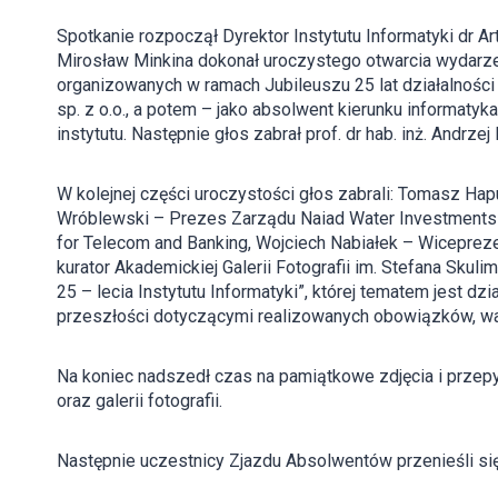
Spotkanie rozpoczął Dyrektor Instytutu Informatyki dr A
Mirosław Minkina dokonał uroczystego otwarcia wydarz
organizowanych w ramach Jubileuszu 25 lat działalności I
sp. z o.o., a potem – jako absolwent kierunku informaty
instytutu. Następnie głos zabrał prof. dr hab. inż. Andrz
W kolejnej części uroczystości głos zabrali: Tomasz H
Wróblewski – Prezes Zarządu Naiad Water Investments sp
for Telecom and Banking, Wojciech Nabiałek – Wicepreze
kurator Akademickiej Galerii Fotografii im. Stefana Skul
25 – lecia Instytutu Informatyki”, której tematem jest dzi
przeszłości dotyczącymi realizowanych obowiązków, w
Na koniec nadszedł czas na pamiątkowe zdjęcia i przepy
oraz galerii fotografii.
Następnie uczestnicy Zjazdu Absolwentów przenieśli s