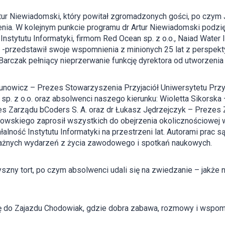
rtur Niewiadomski, który powitał zgromadzonych gości, po czym 
enia. W kolejnym punkcie programu dr Artur Niewiadomski pod
nstytutu Informatyki, firmom Red Ocean sp. z o.o., Naiad Water In
ka -przedstawił swoje wspomnienia z minionych 25 lat z perspekt
ej Barczak pełniący nieprzerwanie funkcję dyrektora od utworzenia
apunowicz – Prezes Stowarzyszenia Przyjaciół Uniwersytetu Prz
. z o.o. oraz absolwenci naszego kierunku: Wioletta Sikorska 
s Zarządu bCoders S. A. oraz dr Łukasz Jędrzejczyk – Prezes Za
imowskiego zaprosił wszystkich do obejrzenia okolicznościowej wy
ałalność Instytutu Informatyki na przestrzeni lat. Autorami prac są
ażnych wydarzeń z życia zawodowego i spotkań naukowych.
szny tort, po czym absolwenci udali się na zwiedzanie – jakże 
ię do Zajazdu Chodowiak, gdzie dobra zabawa, rozmowy i wspom