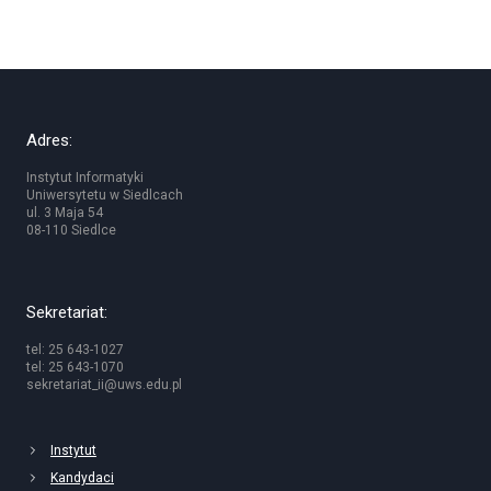
Adres:
Instytut Informatyki
Uniwersytetu w Siedlcach
ul. 3 Maja 54
08-110 Siedlce
Sekretariat:
tel: 25 643-1027
tel: 25 643-1070
sekretariat_ii@uws.edu.pl
Instytut
Kandydaci