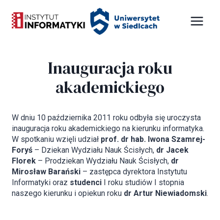
Przejdź
Panel zarządzania plikami cookies
do
treści
Inauguracja roku
akademickiego
W dniu 10 października 2011 roku odbyła się uroczysta
inauguracja roku akademickiego na kierunku informatyka.
W spotkaniu wzięli udział
prof. dr hab. Iwona Szamrej-
Foryś
– Dziekan Wydziału Nauk Ścisłych,
dr Jacek
Florek
– Prodziekan Wydziału Nauk Ścisłych,
dr
Mirosław Barański
– zastępca dyrektora Instytutu
Informatyki oraz
studenci
I roku studiów I stopnia
naszego kierunku i opiekun roku
dr Artur Niewiadomski
.