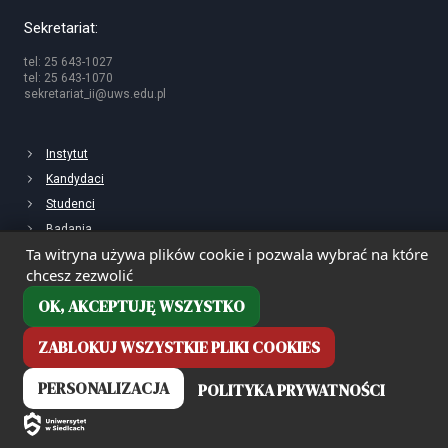
Sekretariat:
tel: 25 643-1027
tel: 25 643-1070
sekretariat_ii@uws.edu.pl
Instytut
Kandydaci
Studenci
Badania
Ta witryna używa plików cookie i pozwala wybrać na które
chcesz zezwolić
OK, AKCEPTUJĘ WSZYSTKO
ZABLOKUJ WSZYSTKIE PLIKI COOKIES
PERSONALIZACJA
POLITYKA PRYWATNOŚCI
Deklaracja dostępności